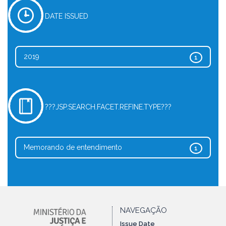
DATE ISSUED
2019
1
???JSP.SEARCH.FACET.REFINE.TYPE???
Memorando de entendimento
1
NAVEGAÇÃO
Issue Date