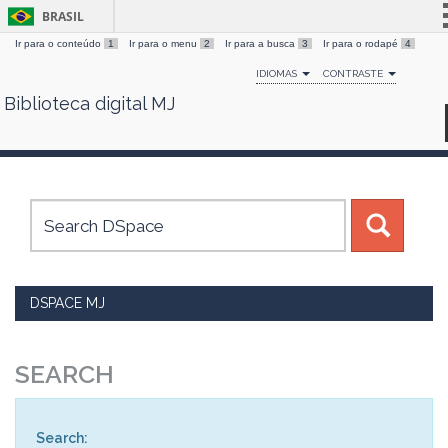
BRASIL
Ir para o conteúdo
1
Ir para o menu
2
Ir para a busca
3
Ir para o rodapé
4
Simplifique!
IDIOMAS
CONTRASTE
Comunica BR
Biblioteca digital MJ
Skip
Participe
navigation
Acesso à informação
Legislação
Canais
DSPACE MJ
SEARCH
Search: