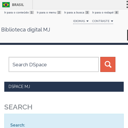
BRASIL
Ir para o conteúdo
1
Ir para o menu
2
Ir para a busca
3
Ir para o rodapé
4
Simplifique!
IDIOMAS
CONTRASTE
Comunica BR
Biblioteca digital MJ
Skip
Participe
navigation
Acesso à informação
Legislação
Canais
DSPACE MJ
SEARCH
Search: