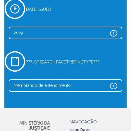
DATE ISSUED
2019
1
???JSP.SEARCH.FACET.REFINE.TYPE???
Memorando de entendimento
1
NAVEGAÇÃO
Issue Date