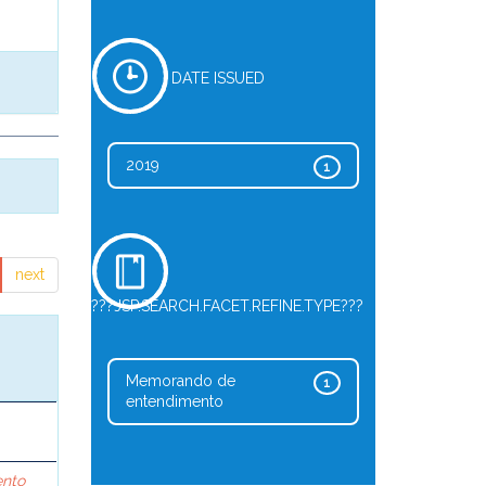
DATE ISSUED
2019
1
next
???JSP.SEARCH.FACET.REFINE.TYPE???
Memorando de
1
entendimento
ento