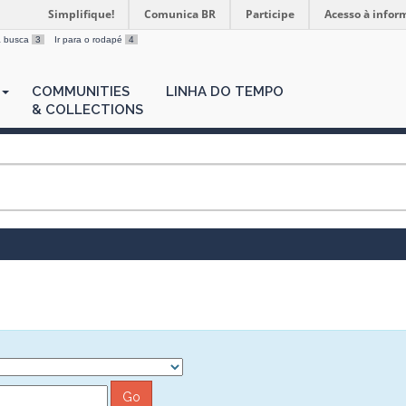
Simplifique!
Comunica BR
Participe
Acesso à infor
 a busca
3
Ir para o rodapé
4
COMMUNITIES
LINHA DO TEMPO
& COLLECTIONS