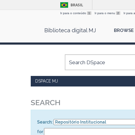
BRASIL
Ir para o conteúdo
1
Ir para o menu
2
Ir para
Skip
Biblioteca digital MJ
BROWSE
navigation
DSPACE MJ
SEARCH
Search:
for