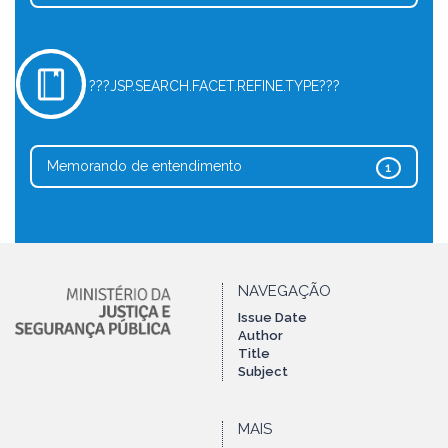
???JSP.SEARCH.FACET.REFINE.TYPE???
Memorando de entendimento
1
NAVEGAÇÃO
Issue Date
Author
Title
Subject
MAIS