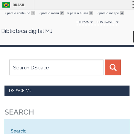
BRASIL
Ir para o conteúdo
1
Ir para o menu
2
Ir para a busca
3
Ir para o rodapé
4
Simplifique!
IDIOMAS
CONTRASTE
Comunica BR
Biblioteca digital MJ
Skip
Participe
navigation
Acesso à informação
Legislação
Canais
DSPACE MJ
SEARCH
Search: