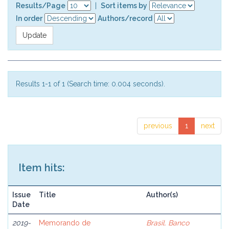
Results/Page
|
Sort items by
In order
Authors/record
Results 1-1 of 1 (Search time: 0.004 seconds).
previous
1
next
Item hits:
Issue
Title
Author(s)
Date
2019-
Memorando de
Brasil. Banco