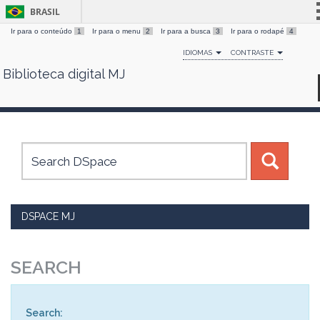
BRASIL
Ir para o conteúdo
1
Ir para o menu
2
Ir para a busca
3
Ir para o rodapé
4
Simplifique!
IDIOMAS
CONTRASTE
Comunica BR
Biblioteca digital MJ
Skip
Participe
navigation
Acesso à informação
Legislação
Canais
DSPACE MJ
SEARCH
Search: