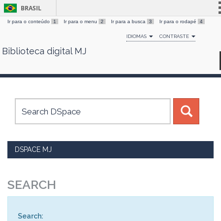
BRASIL
Ir para o conteúdo
1
Ir para o menu
2
Ir para a busca
3
Ir para o rodapé
4
Simplifique!
IDIOMAS
CONTRASTE
Comunica BR
Biblioteca digital MJ
Skip
Participe
navigation
Acesso à informação
Legislação
Canais
DSPACE MJ
SEARCH
Search: