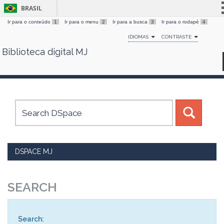
BRASIL
Ir para o conteúdo
1
Ir para o menu
2
Ir para a busca
3
Ir para o rodapé
4
Simplifique!
IDIOMAS
CONTRASTE
Comunica BR
Biblioteca digital MJ
Skip
Participe
navigation
Acesso à informação
Legislação
Canais
DSPACE MJ
SEARCH
Search: