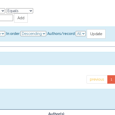
In order
Authors/record
previous
1
Author(s)