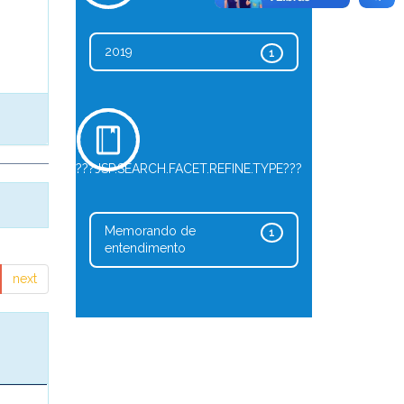
2019
1
???JSP.SEARCH.FACET.REFINE.TYPE???
Memorando de
1
entendimento
next