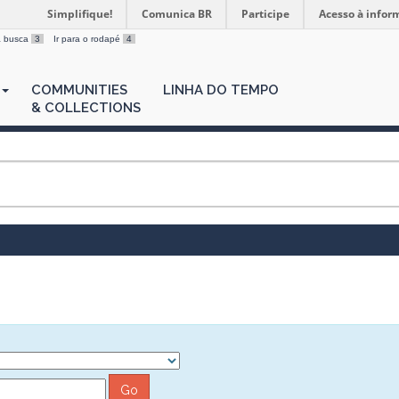
Simplifique!
Comunica BR
Participe
Acesso à infor
 a busca
3
Ir para o rodapé
4
COMMUNITIES
LINHA DO TEMPO
& COLLECTIONS