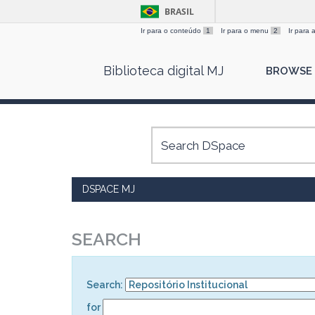
BRASIL
Ir para o conteúdo
1
Ir para o menu
2
Ir para
Skip
Biblioteca digital MJ
BROWSE
navigation
DSPACE MJ
SEARCH
Search:
for