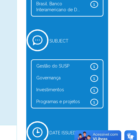
Brasil. Banco
1
Interamericano de D...
SUBJECT
Gestão do SUSP
1
Governança
1
Investimentos
1
Programas e projetos
1
DATE ISSUED