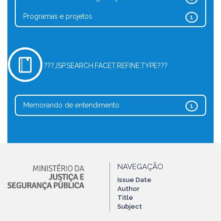
Programas e projetos
1
???JSP.SEARCH.FACET.REFINE.TYPE???
Memorando de entendimento
1
NAVEGAÇÃO
Issue Date
Author
Title
Subject