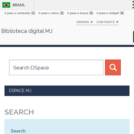
BRASIL
Ir para o conteúdo
1
Ir para o menu
2
Ir para a busca
3
Ir para o rodapé
4
Simplifique!
IDIOMAS
CONTRASTE
Comunica BR
Biblioteca digital MJ
Skip
Participe
navigation
Acesso à informação
Legislação
Canais
DSPACE MJ
SEARCH
Search: