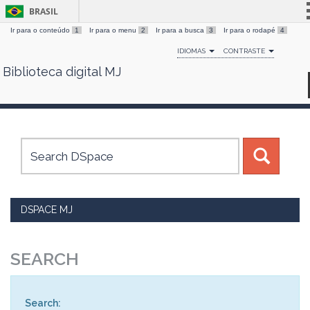
BRASIL
Ir para o conteúdo
1
Ir para o menu
2
Ir para a busca
3
Ir para o rodapé
4
Simplifique!
IDIOMAS
CONTRASTE
Comunica BR
Biblioteca digital MJ
Skip
Participe
navigation
Acesso à informação
Legislação
Canais
DSPACE MJ
SEARCH
Search: