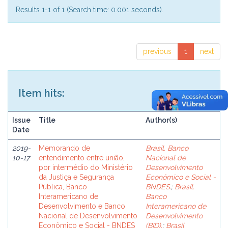
Results 1-1 of 1 (Search time: 0.001 seconds).
previous
1
next
Item hits:
Issue
Title
Author(s)
Date
2019-
Memorando de
Brasil. Banco
10-17
entendimento entre união,
Nacional de
por intermédio do Ministério
Desenvolvimento
da Justiça e Segurança
Econômico e Social -
Pública, Banco
BNDES.
;
Brasil.
Interamericano de
Banco
Desenvolvimento e Banco
Interamericano de
Nacional de Desenvolvimento
Desenvolvimento
Econômico e Social - BNDES
(BID).
;
Brasil.