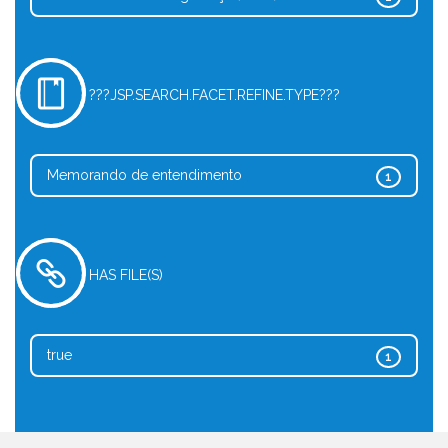
???JSP.SEARCH.FACET.REFINE.TYPE???
Memorando de entendimento
1
HAS FILE(S)
true
1