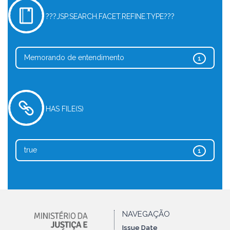
???JSP.SEARCH.FACET.REFINE.TYPE???
Memorando de entendimento
1
HAS FILE(S)
true
1
NAVEGAÇÃO
Issue Date