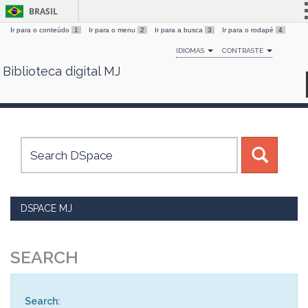
BRASIL
Ir para o conteúdo
1
Ir para o menu
2
Ir para a busca
3
Ir para o rodapé
4
Simplifique!
IDIOMAS
CONTRASTE
Comunica BR
Biblioteca digital MJ
Skip
Participe
navigation
Acesso à informação
Legislação
Canais
DSPACE MJ
SEARCH
Search: