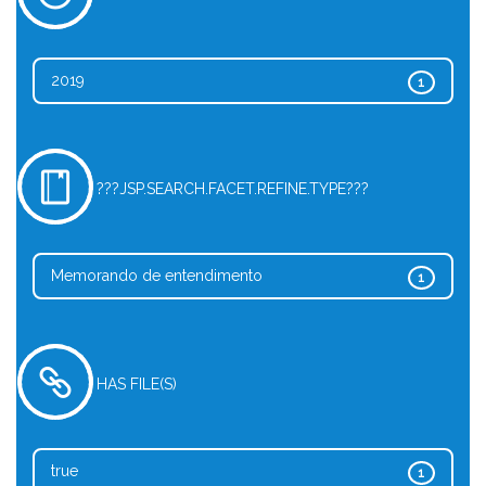
2019
1
???JSP.SEARCH.FACET.REFINE.TYPE???
Memorando de entendimento
1
HAS FILE(S)
true
1