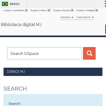
BRASIL
Ir para o conteúdo
1
Ir para o menu
2
Ir para a busca
3
Ir para o rodapé
4
Simplifique!
IDIOMAS
CONTRASTE
Comunica BR
Biblioteca digital MJ
Skip
Participe
navigation
Acesso à informação
Legislação
Canais
DSPACE MJ
SEARCH
Search: