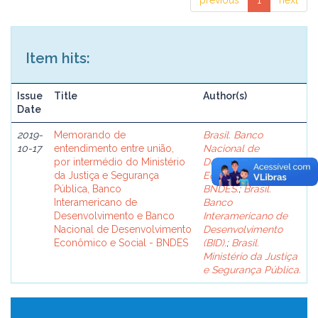
previous
1
next
Item hits:
Issue
Title
Author(s)
Date
2019-
Memorando de
Brasil. Banco
10-17
entendimento entre união,
Nacional de
por intermédio do Ministério
Desenvolvimento
da Justiça e Segurança
Econômico e Social -
Pública, Banco
BNDES.
;
Brasil.
Interamericano de
Banco
Desenvolvimento e Banco
Interamericano de
Nacional de Desenvolvimento
Desenvolvimento
Econômico e Social - BNDES
(BID).
;
Brasil.
Ministério da Justiça
e Segurança Pública.