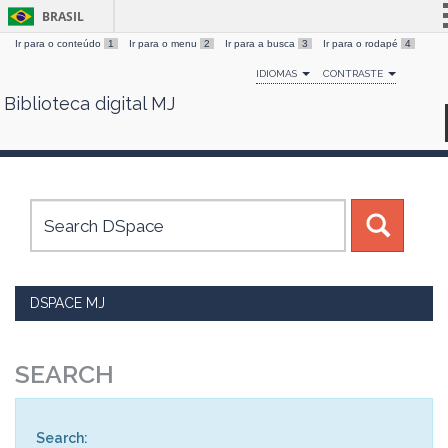
BRASIL
Ir para o conteúdo
1
Ir para o menu
2
Ir para a busca
3
Ir para o rodapé
4
Simplifique!
IDIOMAS
CONTRASTE
Comunica BR
Biblioteca digital MJ
Skip
Participe
navigation
Acesso à informação
Legislação
Canais
DSPACE MJ
SEARCH
Search: