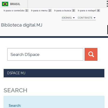
BRASIL
Ir para o conteúdo
1
Ir para o menu
2
Ir para a busca
3
Ir para o rodapé
4
Simplifique!
IDIOMAS
CONTRASTE
Comunica BR
Biblioteca digital MJ
Skip
Participe
navigation
Acesso à informação
Legislação
Canais
DSPACE MJ
SEARCH
Search: