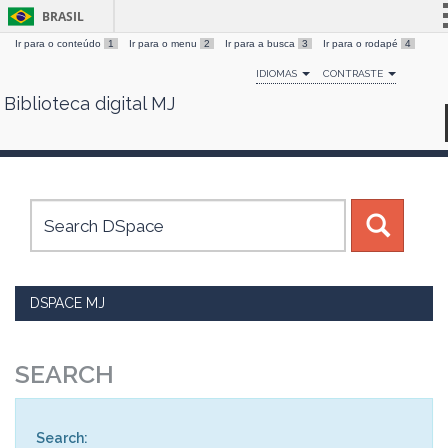
BRASIL
Ir para o conteúdo
1
Ir para o menu
2
Ir para a busca
3
Ir para o rodapé
4
Simplifique!
IDIOMAS
CONTRASTE
Comunica BR
Biblioteca digital MJ
Skip
Participe
navigation
Acesso à informação
Legislação
Canais
DSPACE MJ
SEARCH
Search: