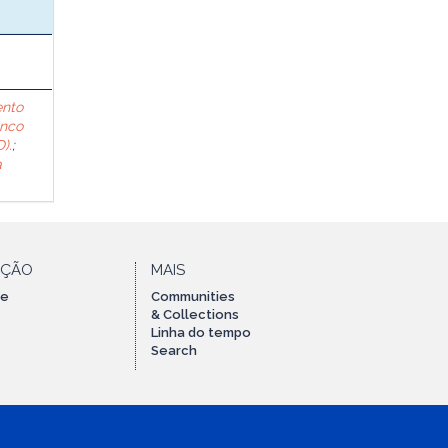
ento
anco
).
;
a
AÇÃO
MAIS
te
Communities
& Collections
Linha do tempo
Search