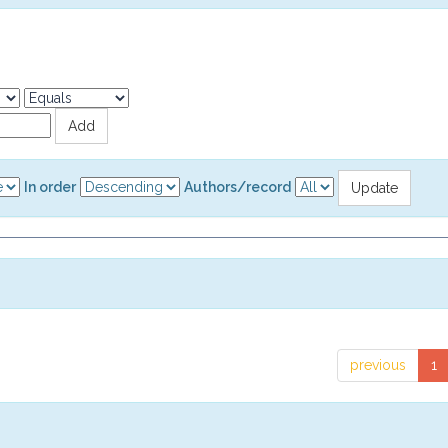
In order
Authors/record
previous
1