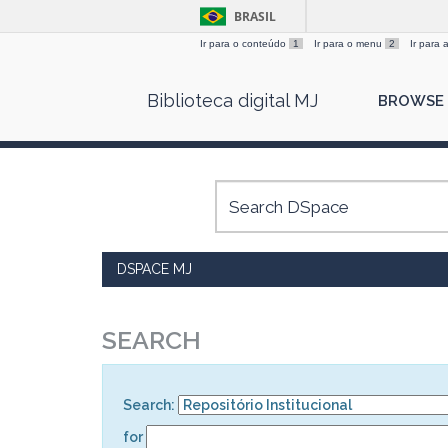
BRASIL
Ir para o conteúdo
1
Ir para o menu
2
Ir para
Skip
Biblioteca digital MJ
BROWSE
navigation
DSPACE MJ
SEARCH
Search:
for