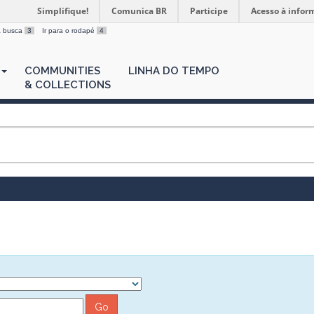
Simplifique!
Comunica BR
Participe
Acesso à infor
 a busca
3
Ir para o rodapé
4
COMMUNITIES
LINHA DO TEMPO
& COLLECTIONS