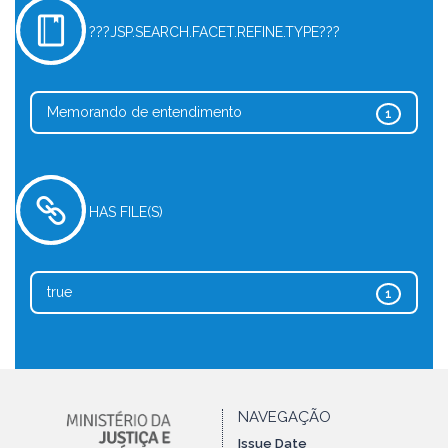
???JSP.SEARCH.FACET.REFINE.TYPE???
Memorando de entendimento
1
HAS FILE(S)
true
1
NAVEGAÇÃO
Issue Date