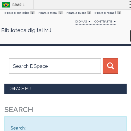
BRASIL
Ir para o conteúdo
1
Ir para o menu
2
Ir para a busca
3
Ir para o rodapé
4
Simplifique!
IDIOMAS
CONTRASTE
Comunica BR
Biblioteca digital MJ
Skip
Participe
navigation
Acesso à informação
Legislação
Canais
DSPACE MJ
SEARCH
Search: