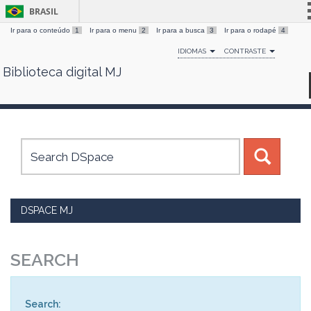
BRASIL
Ir para o conteúdo
1
Ir para o menu
2
Ir para a busca
3
Ir para o rodapé
4
Simplifique!
IDIOMAS
CONTRASTE
Comunica BR
Biblioteca digital MJ
Skip
Participe
navigation
Acesso à informação
Legislação
Canais
DSPACE MJ
SEARCH
Search: