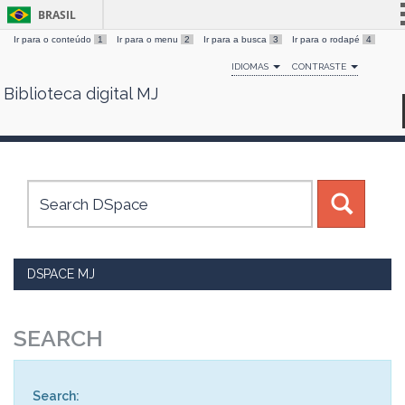
BRASIL
Ir para o conteúdo
1
Ir para o menu
2
Ir para a busca
3
Ir para o rodapé
4
Simplifique!
IDIOMAS
CONTRASTE
Comunica BR
Biblioteca digital MJ
Skip
Participe
navigation
Acesso à informação
Legislação
Canais
DSPACE MJ
SEARCH
Search: