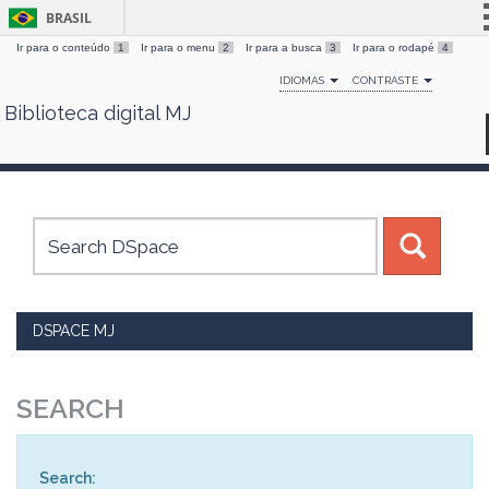
BRASIL
Ir para o conteúdo
1
Ir para o menu
2
Ir para a busca
3
Ir para o rodapé
4
Simplifique!
IDIOMAS
CONTRASTE
Comunica BR
Biblioteca digital MJ
Skip
Participe
navigation
Acesso à informação
Legislação
Canais
DSPACE MJ
SEARCH
Search: