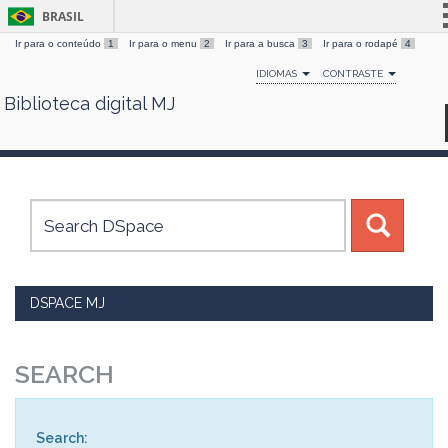
BRASIL
Ir para o conteúdo
1
Ir para o menu
2
Ir para a busca
3
Ir para o rodapé
4
Simplifique!
IDIOMAS
CONTRASTE
Comunica BR
Biblioteca digital MJ
Skip
Participe
navigation
Acesso à informação
Legislação
Canais
DSPACE MJ
SEARCH
Search: