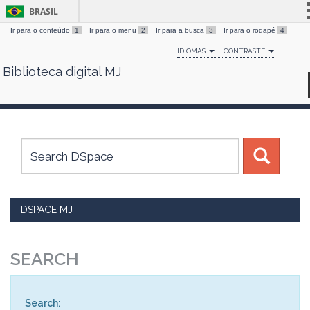
BRASIL
Ir para o conteúdo
1
Ir para o menu
2
Ir para a busca
3
Ir para o rodapé
4
Simplifique!
IDIOMAS
CONTRASTE
Comunica BR
Biblioteca digital MJ
Skip
Participe
navigation
Acesso à informação
Legislação
Canais
DSPACE MJ
SEARCH
Search: