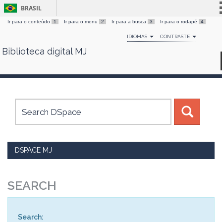
BRASIL
Ir para o conteúdo
1
Ir para o menu
2
Ir para a busca
3
Ir para o rodapé
4
Simplifique!
IDIOMAS
CONTRASTE
Comunica BR
Biblioteca digital MJ
Skip
Participe
navigation
Acesso à informação
Legislação
Canais
DSPACE MJ
SEARCH
Search: