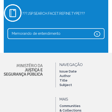
???JSP.SEARCH.FACET.REFINE.TYPE???
Memorando de entendimento
1
NAVEGAÇÃO
Issue Date
Author
Title
Subject
MAIS
Communities
& Collections