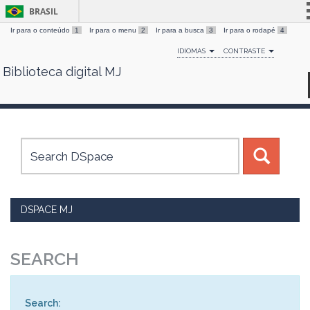
BRASIL
Ir para o conteúdo
1
Ir para o menu
2
Ir para a busca
3
Ir para o rodapé
4
Simplifique!
IDIOMAS
CONTRASTE
Comunica BR
Biblioteca digital MJ
Skip
Participe
navigation
Acesso à informação
Legislação
Canais
DSPACE MJ
SEARCH
Search: