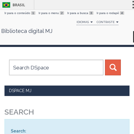
BRASIL
Ir para o conteúdo
1
Ir para o menu
2
Ir para a busca
3
Ir para o rodapé
4
Simplifique!
IDIOMAS
CONTRASTE
Comunica BR
Biblioteca digital MJ
Skip
Participe
navigation
Acesso à informação
Legislação
Canais
DSPACE MJ
SEARCH
Search: