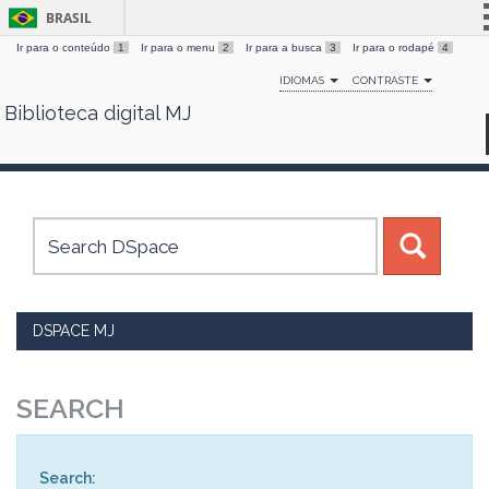
BRASIL
Ir para o conteúdo
1
Ir para o menu
2
Ir para a busca
3
Ir para o rodapé
4
Simplifique!
IDIOMAS
CONTRASTE
Comunica BR
Biblioteca digital MJ
Skip
Participe
navigation
Acesso à informação
Legislação
Canais
DSPACE MJ
SEARCH
Search: