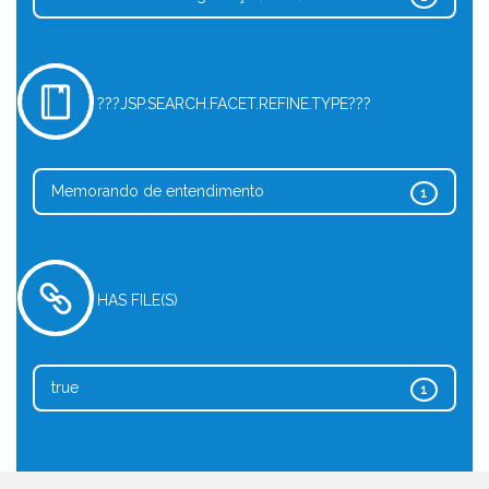
???JSP.SEARCH.FACET.REFINE.TYPE???
Memorando de entendimento
1
HAS FILE(S)
true
1