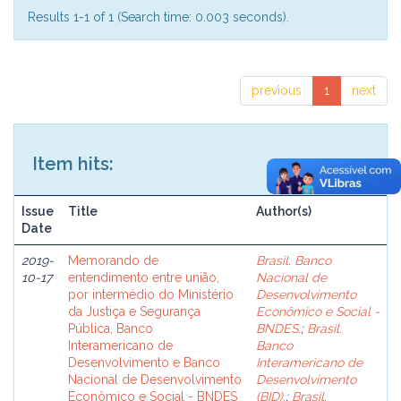
Results 1-1 of 1 (Search time: 0.003 seconds).
previous
1
next
Item hits:
Issue
Title
Author(s)
Date
2019-
Memorando de
Brasil. Banco
10-17
entendimento entre união,
Nacional de
por intermédio do Ministério
Desenvolvimento
da Justiça e Segurança
Econômico e Social -
Pública, Banco
BNDES.
;
Brasil.
Interamericano de
Banco
Desenvolvimento e Banco
Interamericano de
Nacional de Desenvolvimento
Desenvolvimento
Econômico e Social - BNDES
(BID).
;
Brasil.