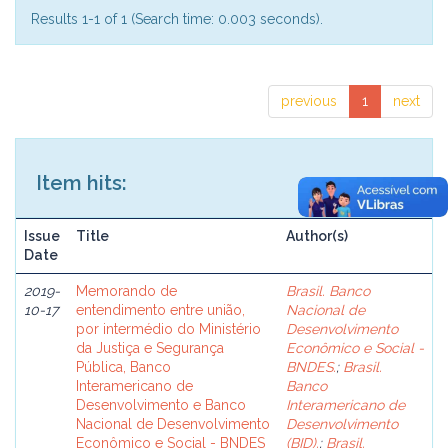
Results 1-1 of 1 (Search time: 0.003 seconds).
previous
1
next
Item hits:
Issue
Title
Author(s)
Date
2019-
Memorando de
Brasil. Banco
10-17
entendimento entre união,
Nacional de
por intermédio do Ministério
Desenvolvimento
da Justiça e Segurança
Econômico e Social -
Pública, Banco
BNDES.
;
Brasil.
Interamericano de
Banco
Desenvolvimento e Banco
Interamericano de
Nacional de Desenvolvimento
Desenvolvimento
Econômico e Social - BNDES
(BID).
;
Brasil.