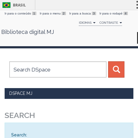
BRASIL
Ir para o conteúdo
1
Ir para o menu
2
Ir para a busca
3
Ir para o rodapé
4
Simplifique!
IDIOMAS
CONTRASTE
Comunica BR
Biblioteca digital MJ
Skip
Participe
navigation
Acesso à informação
Legislação
Canais
DSPACE MJ
SEARCH
Search: