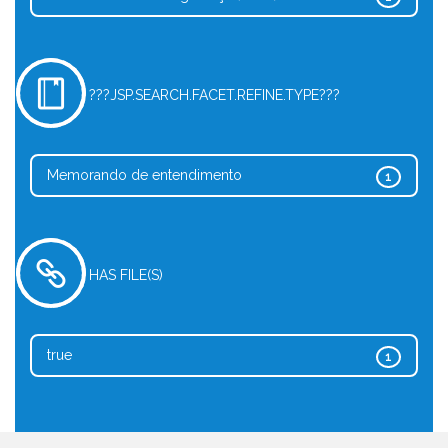
???JSP.SEARCH.FACET.REFINE.TYPE???
Memorando de entendimento
1
HAS FILE(S)
true
1