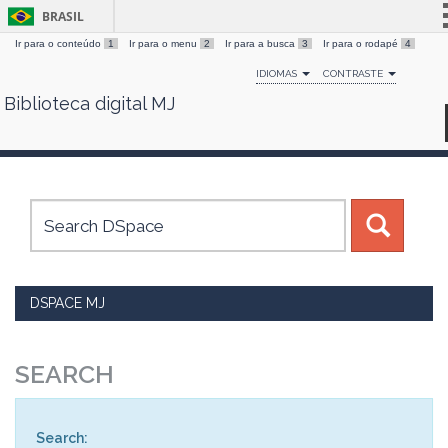
BRASIL
Ir para o conteúdo
1
Ir para o menu
2
Ir para a busca
3
Ir para o rodapé
4
Simplifique!
IDIOMAS
CONTRASTE
Comunica BR
Biblioteca digital MJ
Skip
Participe
navigation
Acesso à informação
Legislação
Canais
DSPACE MJ
SEARCH
Search: