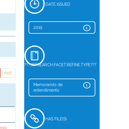
DATE ISSUED
2019
1
???JSP.SEARCH.FACET.REFINE.TYPE???
next
Memorando de
1
entendimento
HAS FILE(S)
ento