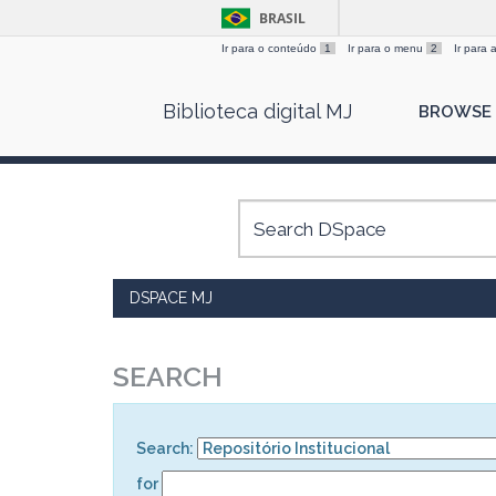
BRASIL
Ir para o conteúdo
1
Ir para o menu
2
Ir para
Skip
Biblioteca digital MJ
BROWSE
navigation
DSPACE MJ
SEARCH
Search:
for