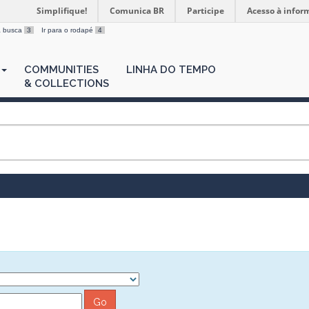
Simplifique!
Comunica BR
Participe
Acesso à infor
 a busca
3
Ir para o rodapé
4
COMMUNITIES
LINHA DO TEMPO
& COLLECTIONS