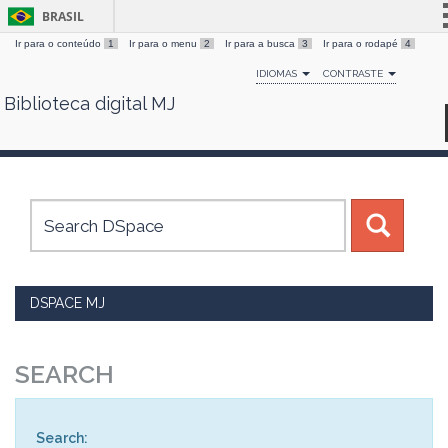
BRASIL
Ir para o conteúdo
1
Ir para o menu
2
Ir para a busca
3
Ir para o rodapé
4
Simplifique!
IDIOMAS
CONTRASTE
Comunica BR
Biblioteca digital MJ
Skip
Participe
navigation
Acesso à informação
Legislação
Canais
DSPACE MJ
SEARCH
Search: