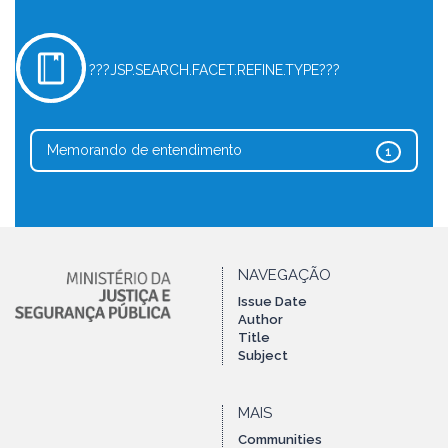
???JSP.SEARCH.FACET.REFINE.TYPE???
Memorando de entendimento
1
NAVEGAÇÃO
Issue Date
Author
Title
Subject
MAIS
Communities