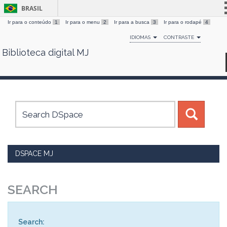
BRASIL
Ir para o conteúdo
1
Ir para o menu
2
Ir para a busca
3
Ir para o rodapé
4
Simplifique!
IDIOMAS
CONTRASTE
Comunica BR
Biblioteca digital MJ
Skip
Participe
navigation
Acesso à informação
Legislação
Canais
DSPACE MJ
SEARCH
Search: