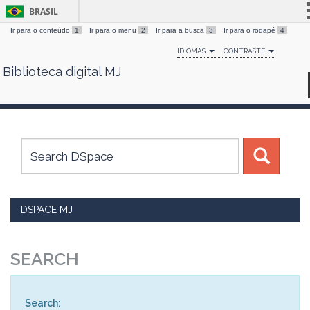
BRASIL
Ir para o conteúdo
1
Ir para o menu
2
Ir para a busca
3
Ir para o rodapé
4
Simplifique!
IDIOMAS
CONTRASTE
Comunica BR
Biblioteca digital MJ
Skip
Participe
navigation
Acesso à informação
Legislação
Canais
DSPACE MJ
SEARCH
Search: