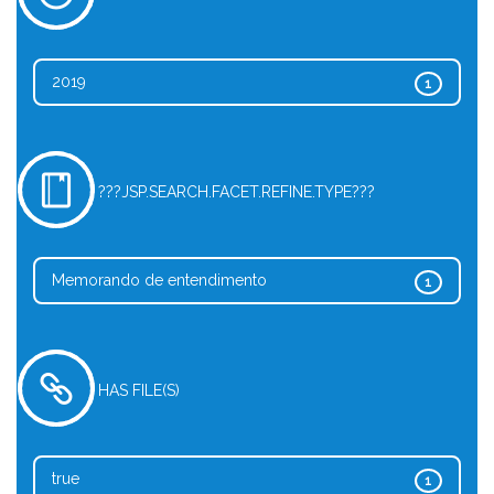
2019
1
???JSP.SEARCH.FACET.REFINE.TYPE???
Memorando de entendimento
1
HAS FILE(S)
true
1