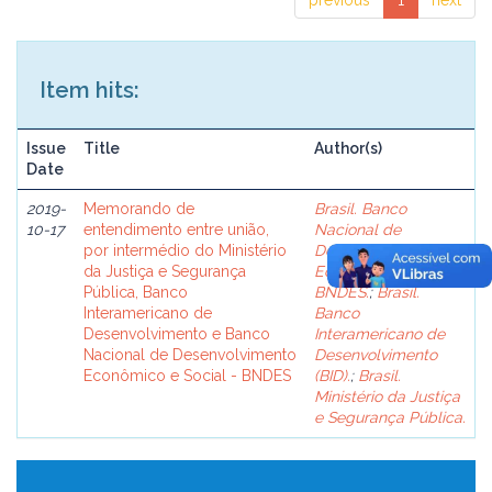
previous
1
next
Item hits:
Issue
Title
Author(s)
Date
2019-
Memorando de
Brasil. Banco
10-17
entendimento entre união,
Nacional de
por intermédio do Ministério
Desenvolvimento
da Justiça e Segurança
Econômico e Social -
Pública, Banco
BNDES.
;
Brasil.
Interamericano de
Banco
Desenvolvimento e Banco
Interamericano de
Nacional de Desenvolvimento
Desenvolvimento
Econômico e Social - BNDES
(BID).
;
Brasil.
Ministério da Justiça
e Segurança Pública.