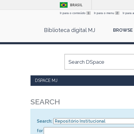
BRASIL
Ir para o conteúdo
1
Ir para o menu
2
Ir para
Skip
Biblioteca digital MJ
BROWSE
navigation
DSPACE MJ
SEARCH
Search:
for