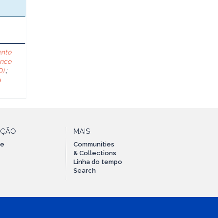
ento
anco
).
;
a
AÇÃO
MAIS
te
Communities
& Collections
Linha do tempo
Search