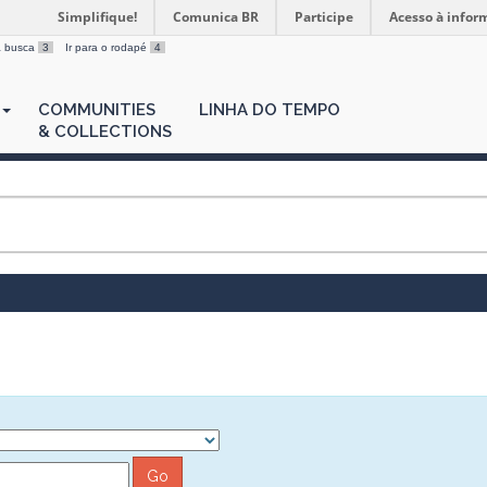
Simplifique!
Comunica BR
Participe
Acesso à infor
 a busca
3
Ir para o rodapé
4
COMMUNITIES
LINHA DO TEMPO
& COLLECTIONS