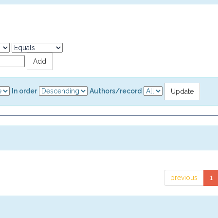
In order
Authors/record
previous
1