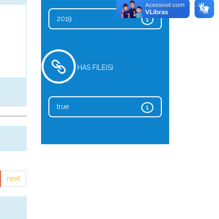
2019
1
HAS FILE(S)
true
1
next