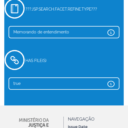
???JSP.SEARCH.FACET.REFINE.TYPE???
Memorando de entendimento
1
HAS FILE(S)
true
1
NAVEGAÇÃO
Issue Date