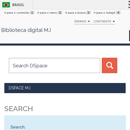
BRASIL
Ir para o conteúdo
1
Ir para o menu
2
Ir para a busca
3
Ir para o rodapé
4
Simplifique!
IDIOMAS
CONTRASTE
Comunica BR
Biblioteca digital MJ
Skip
Participe
navigation
Acesso à informação
Legislação
Canais
DSPACE MJ
SEARCH
Search: