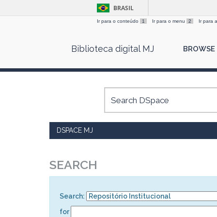
BRASIL
Ir para o conteúdo
1
Ir para o menu
2
Ir para
Skip
Biblioteca digital MJ
BROWSE
navigation
DSPACE MJ
SEARCH
Search:
for