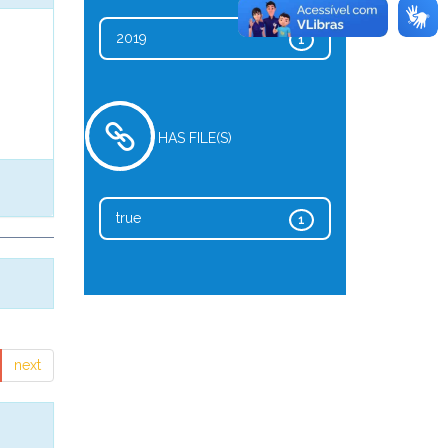
2019
1
HAS FILE(S)
true
1
next