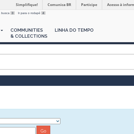
Simplifique!
Comunica BR
Participe
Acesso à infor
 a busca
3
Ir para o rodapé
4
COMMUNITIES
LINHA DO TEMPO
& COLLECTIONS