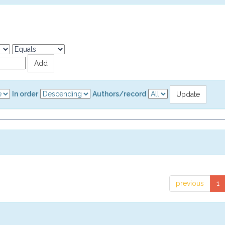
In order
Authors/record
previous
1