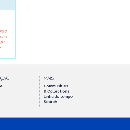
ento
anco
).
;
a
AÇÃO
MAIS
te
Communities
& Collections
Linha do tempo
Search