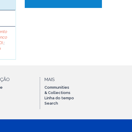
ento
anco
).
;
a
AÇÃO
MAIS
te
Communities
& Collections
Linha do tempo
Search