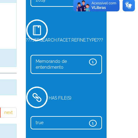
2019
1
???JSP.SEARCH.FACET.REFINE.TYPE???
Memorando de
1
entendimento
HAS FILE(S)
next
true
1