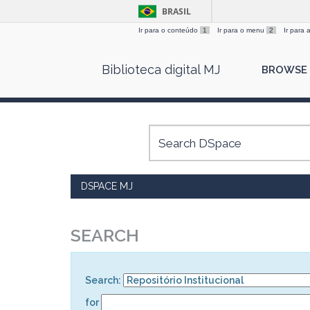
BRASIL
Ir para o conteúdo
1
Ir para o menu
2
Ir para
Skip
Biblioteca digital MJ
BROWSE
navigation
DSPACE MJ
SEARCH
Search:
for