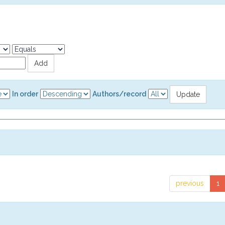
In order
Authors/record
previous
1