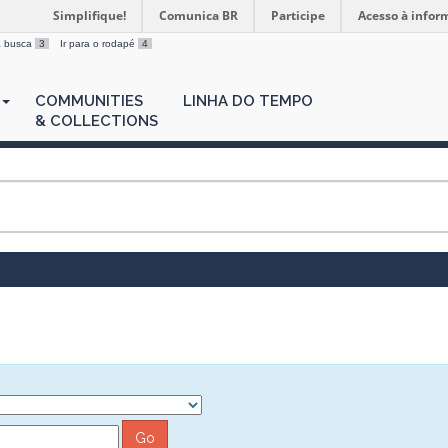
Simplifique!
Comunica BR
Participe
Acesso à infor
 a busca
3
Ir para o rodapé
4
COMMUNITIES
LINHA DO TEMPO
& COLLECTIONS