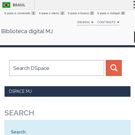
BRASIL
Ir para o conteúdo
1
Ir para o menu
2
Ir para a busca
3
Ir para o rodapé
4
Simplifique!
IDIOMAS
CONTRASTE
Comunica BR
Biblioteca digital MJ
Skip
Participe
navigation
Acesso à informação
Legislação
Canais
DSPACE MJ
SEARCH
Search: