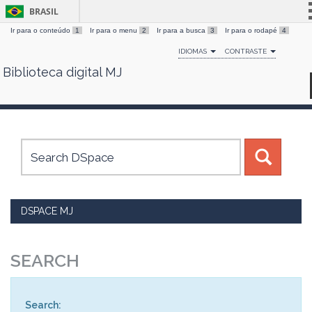
BRASIL
Ir para o conteúdo
1
Ir para o menu
2
Ir para a busca
3
Ir para o rodapé
4
Simplifique!
IDIOMAS
CONTRASTE
Comunica BR
Biblioteca digital MJ
Skip
Participe
navigation
Acesso à informação
Legislação
Canais
DSPACE MJ
SEARCH
Search: