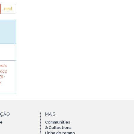
next
ento
anco
).
;
a
AÇÃO
MAIS
te
Communities
& Collections
Linha do tempo