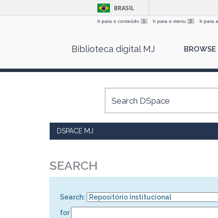
BRASIL
Ir para o conteúdo
1
Ir para o menu
2
Ir para
Skip
Biblioteca digital MJ
BROWSE
navigation
DSPACE MJ
SEARCH
Search:
for