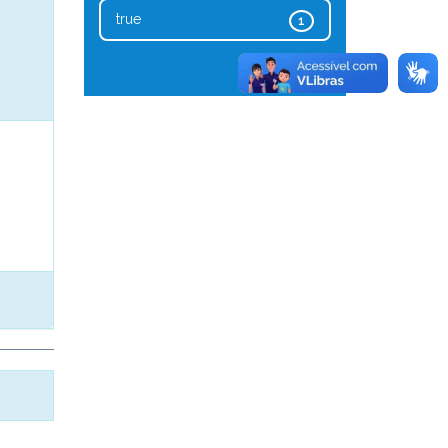
true
1