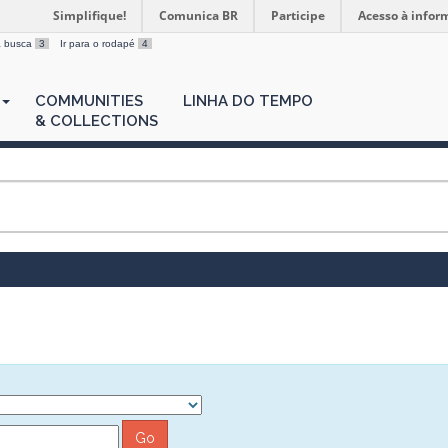
Simplifique!
Comunica BR
Participe
Acesso à infor
 a busca
3
Ir para o rodapé
4
COMMUNITIES
LINHA DO TEMPO
& COLLECTIONS