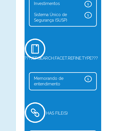
Investimentos
1
Sistema Único de
1
Segurança (SUSP)
???JSP.SEARCH.FACET.REFINE.TYPE???
Memorando de
1
entendimento
HAS FILE(S)