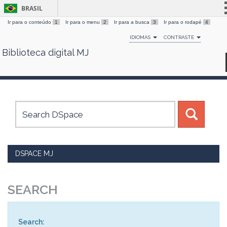
BRASIL
Ir para o conteúdo
1
Ir para o menu
2
Ir para a busca
3
Ir para o rodapé
4
Simplifique!
IDIOMAS
CONTRASTE
Comunica BR
Biblioteca digital MJ
Skip
Participe
navigation
Acesso à informação
Legislação
Canais
DSPACE MJ
SEARCH
Search: