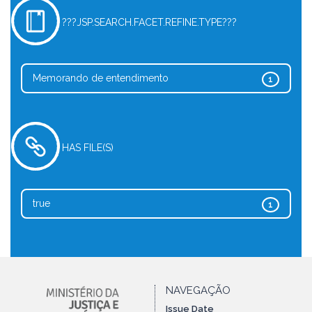
???JSP.SEARCH.FACET.REFINE.TYPE???
Memorando de entendimento
1
HAS FILE(S)
true
1
NAVEGAÇÃO
Issue Date