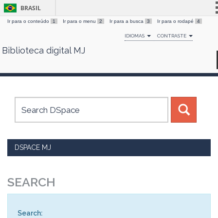
BRASIL
Ir para o conteúdo
1
Ir para o menu
2
Ir para a busca
3
Ir para o rodapé
4
Simplifique!
IDIOMAS
CONTRASTE
Comunica BR
Biblioteca digital MJ
Skip
Participe
navigation
Acesso à informação
Legislação
Canais
DSPACE MJ
SEARCH
Search: