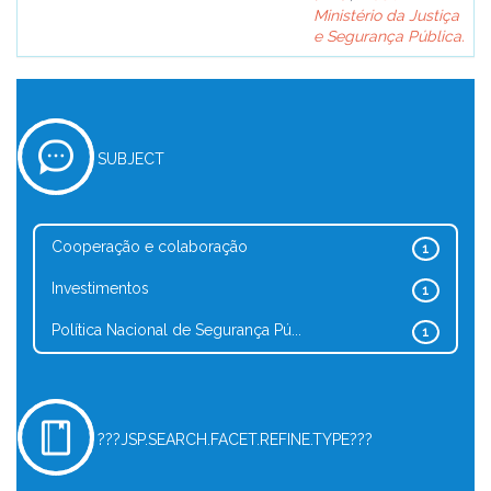
Ministério da Justiça
e Segurança Pública.
SUBJECT
Cooperação e colaboração
1
Investimentos
1
Política Nacional de Segurança Pú...
1
???JSP.SEARCH.FACET.REFINE.TYPE???