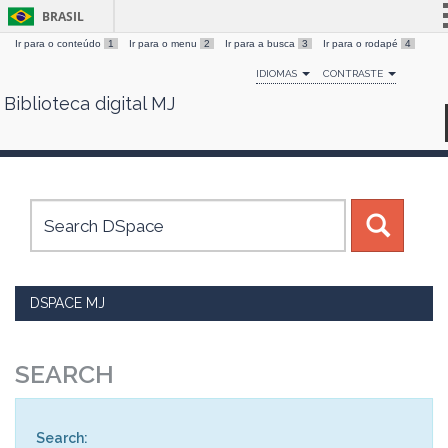
BRASIL
Ir para o conteúdo
1
Ir para o menu
2
Ir para a busca
3
Ir para o rodapé
4
Simplifique!
IDIOMAS
CONTRASTE
Comunica BR
Biblioteca digital MJ
Skip
Participe
navigation
Acesso à informação
Legislação
Canais
DSPACE MJ
SEARCH
Search: