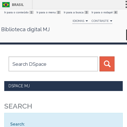
BRASIL
Ir para o conteúdo
1
Ir para o menu
2
Ir para a busca
3
Ir para o rodapé
4
Simplifique!
IDIOMAS
CONTRASTE
Comunica BR
Biblioteca digital MJ
Skip
Participe
navigation
Acesso à informação
Legislação
Canais
DSPACE MJ
SEARCH
Search: