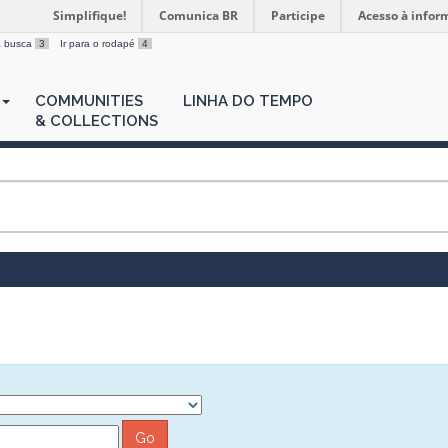
Simplifique!
Comunica BR
Participe
Acesso à infor
 a busca
3
Ir para o rodapé
4
COMMUNITIES
LINHA DO TEMPO
& COLLECTIONS