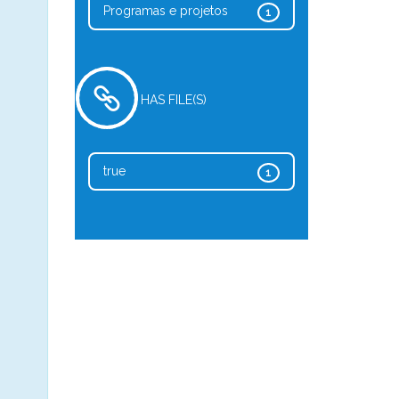
Programas e projetos
1
HAS FILE(S)
true
1