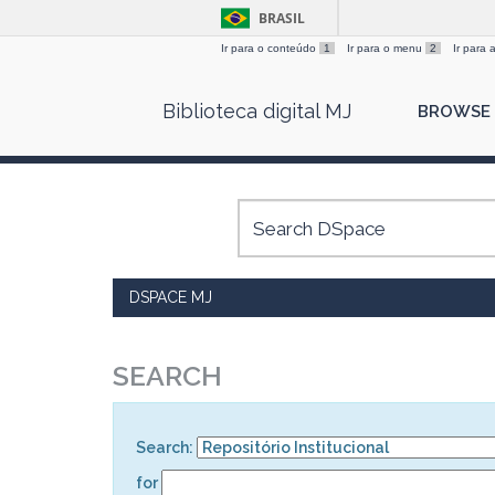
BRASIL
Ir para o conteúdo
1
Ir para o menu
2
Ir para
Skip
Biblioteca digital MJ
BROWSE
navigation
DSPACE MJ
SEARCH
Search:
for