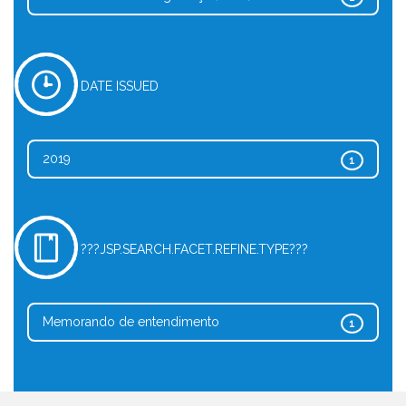
DATE ISSUED
2019
1
???JSP.SEARCH.FACET.REFINE.TYPE???
Memorando de entendimento
1