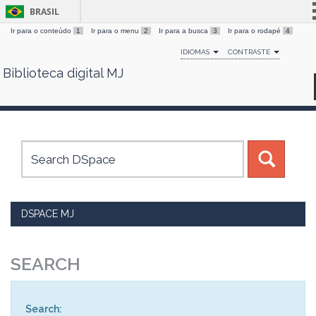
BRASIL
Ir para o conteúdo
1
Ir para o menu
2
Ir para a busca
3
Ir para o rodapé
4
Simplifique!
IDIOMAS
CONTRASTE
Comunica BR
Biblioteca digital MJ
Skip
Participe
navigation
Acesso à informação
Legislação
Canais
DSPACE MJ
SEARCH
Search: