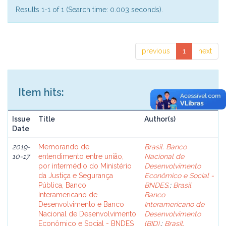
Results 1-1 of 1 (Search time: 0.003 seconds).
previous
1
next
Item hits:
Issue
Title
Author(s)
Date
2019-
Memorando de
Brasil. Banco
10-17
entendimento entre união,
Nacional de
por intermédio do Ministério
Desenvolvimento
da Justiça e Segurança
Econômico e Social -
Pública, Banco
BNDES.
;
Brasil.
Interamericano de
Banco
Desenvolvimento e Banco
Interamericano de
Nacional de Desenvolvimento
Desenvolvimento
Econômico e Social - BNDES
(BID).
;
Brasil.