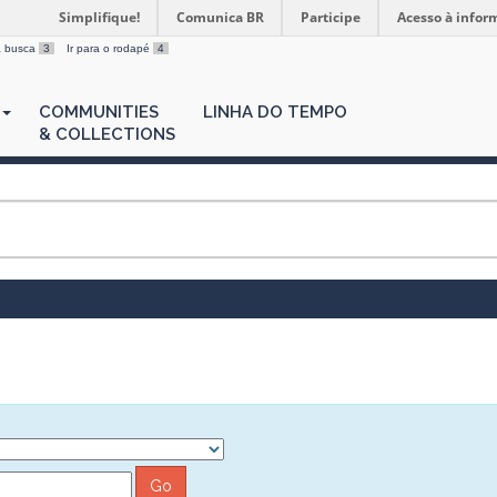
Simplifique!
Comunica BR
Participe
Acesso à infor
 a busca
3
Ir para o rodapé
4
COMMUNITIES
LINHA DO TEMPO
& COLLECTIONS