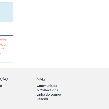
ento
anco
).
;
a
AÇÃO
MAIS
te
Communities
& Collections
Linha do tempo
Search