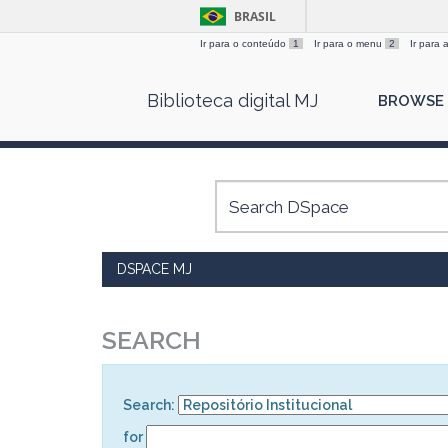
BRASIL
Ir para o conteúdo
1
Ir para o menu
2
Ir para
Skip
Biblioteca digital MJ
BROWSE
navigation
DSPACE MJ
SEARCH
Search:
for