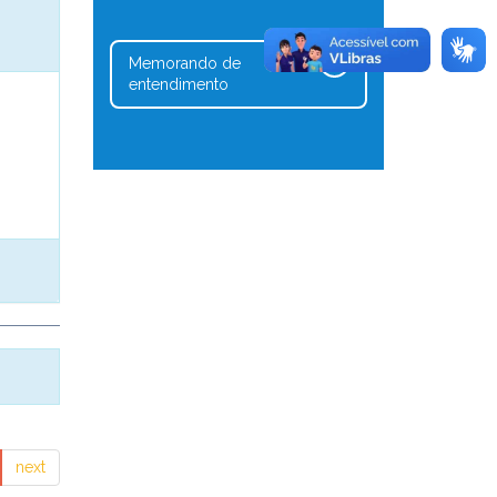
Memorando de
1
entendimento
next