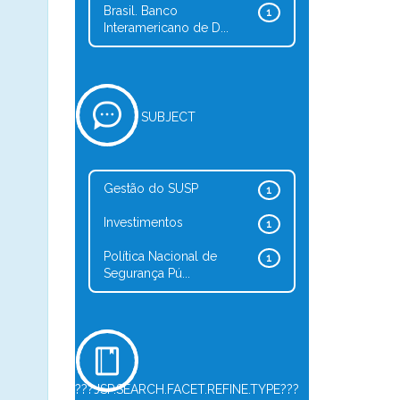
Brasil. Banco
1
Interamericano de D...
SUBJECT
Gestão do SUSP
1
Investimentos
1
Política Nacional de
1
Segurança Pú...
???JSP.SEARCH.FACET.REFINE.TYPE???