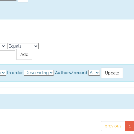
In order
Authors/record
previous
1