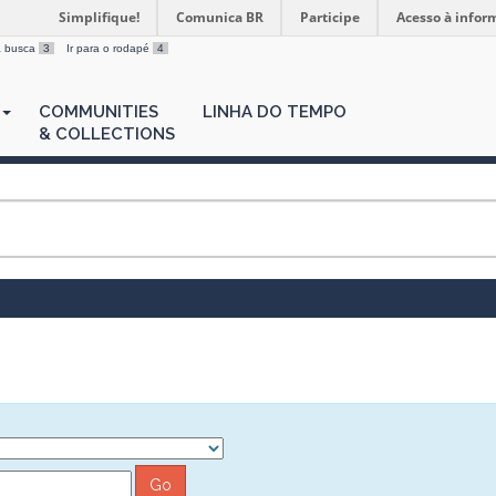
Simplifique!
Comunica BR
Participe
Acesso à infor
 a busca
3
Ir para o rodapé
4
COMMUNITIES
LINHA DO TEMPO
& COLLECTIONS