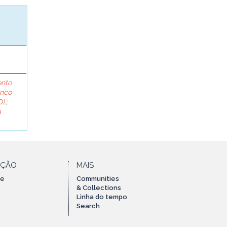
ento
anco
).
;
a
AÇÃO
MAIS
te
Communities
& Collections
Linha do tempo
Search