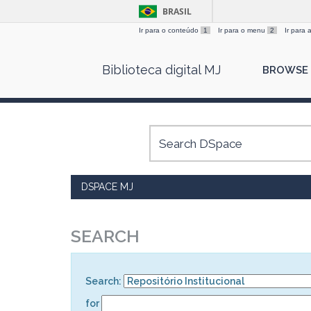
BRASIL
Ir para o conteúdo
1
Ir para o menu
2
Ir para
Skip
Biblioteca digital MJ
BROWSE
navigation
DSPACE MJ
SEARCH
Search:
for