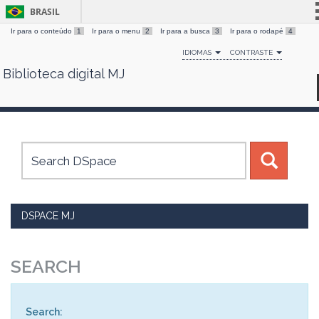
BRASIL
Ir para o conteúdo
1
Ir para o menu
2
Ir para a busca
3
Ir para o rodapé
4
Simplifique!
IDIOMAS
CONTRASTE
Comunica BR
Biblioteca digital MJ
Skip
Participe
navigation
Acesso à informação
Legislação
Canais
DSPACE MJ
SEARCH
Search: