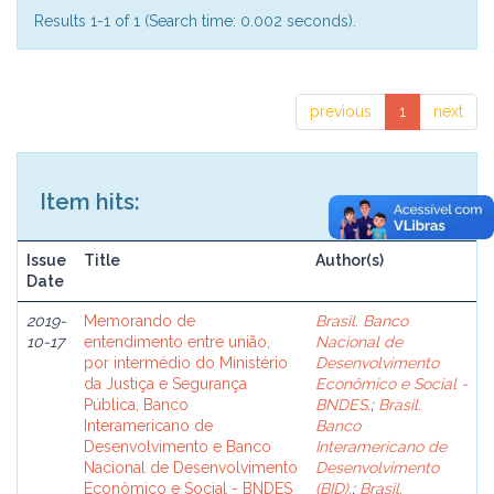
Results 1-1 of 1 (Search time: 0.002 seconds).
previous
1
next
Item hits:
Issue
Title
Author(s)
Date
2019-
Memorando de
Brasil. Banco
10-17
entendimento entre união,
Nacional de
por intermédio do Ministério
Desenvolvimento
da Justiça e Segurança
Econômico e Social -
Pública, Banco
BNDES.
;
Brasil.
Interamericano de
Banco
Desenvolvimento e Banco
Interamericano de
Nacional de Desenvolvimento
Desenvolvimento
Econômico e Social - BNDES
(BID).
;
Brasil.