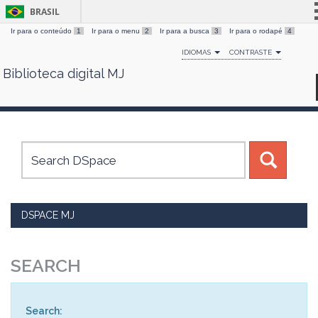
BRASIL
Ir para o conteúdo
1
Ir para o menu
2
Ir para a busca
3
Ir para o rodapé
4
Simplifique!
IDIOMAS
CONTRASTE
Comunica BR
Biblioteca digital MJ
Skip
Participe
navigation
Acesso à informação
Legislação
Canais
DSPACE MJ
SEARCH
Search: