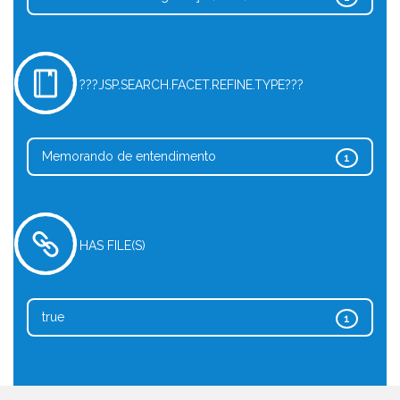
???JSP.SEARCH.FACET.REFINE.TYPE???
Memorando de entendimento
1
HAS FILE(S)
true
1