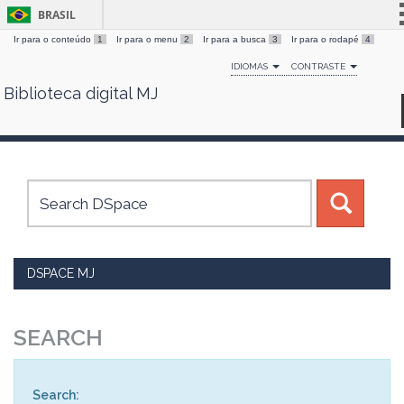
BRASIL
Ir para o conteúdo
1
Ir para o menu
2
Ir para a busca
3
Ir para o rodapé
4
Simplifique!
IDIOMAS
CONTRASTE
Comunica BR
Biblioteca digital MJ
Skip
Participe
navigation
Acesso à informação
Legislação
Canais
DSPACE MJ
SEARCH
Search: