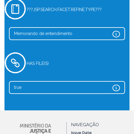
???JSP.SEARCH.FACET.REFINE.TYPE???
Memorando de entendimento
1
HAS FILE(S)
true
1
NAVEGAÇÃO
Issue Date